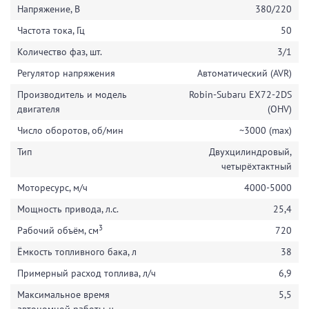
Напряжение, В
380/220
Частота тока, Гц
50
Количество фаз, шт.
3/1
Регулятор напряжения
Автоматический (AVR)
Производитель и модель
Robin-Subaru EX72-2DS
двигателя
(OHV)
Число оборотов, об/мин
~3000 (max)
Тип
Двухцилиндровый,
четырёхтактный
Моторесурс, м/ч
4000-5000
Мощность привода, л.с.
25,4
3
Рабочий объём, см
720
Ёмкость топливного бака, л
38
Примерный расход топлива, л/ч
6,9
Максимальное время
5,5
автономной работы, ч