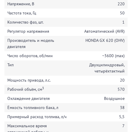
Напряжение, В
220
Частота тока, Гц
50
Количество фаз, шт.
1
Регулятор напряжения
Автоматический (AVR)
Производитель и модель
HONDA GX 620 (OHV)
двигателя
Число оборотов, об/мин
~3600 (max)
Тип
Двухцилиндровый,
четырёхтактный
Мощность привода, л.с.
20
3
Рабочий объём, см
570
Охлаждение двигателя
Воздушное
Ёмкость топливного бака, л
38
Примерный расход топлива, л/ч
5,5
Максимальное время
7
автономной работы, ч